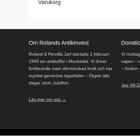
Varukorg
Om Rolands AntikInvest
Donati
Roland & Pernilla Jarl startade 1 februari
Vi mottag
1999 sin antikaffär i Munkedal. Vi driver
vapen – u
fortfarande med oförminskad kraft och har
– fordon –
mycket generösa öppettider – Öppet alla
dagar utom Julafton.
Jag Vill
Läs mer om oss →