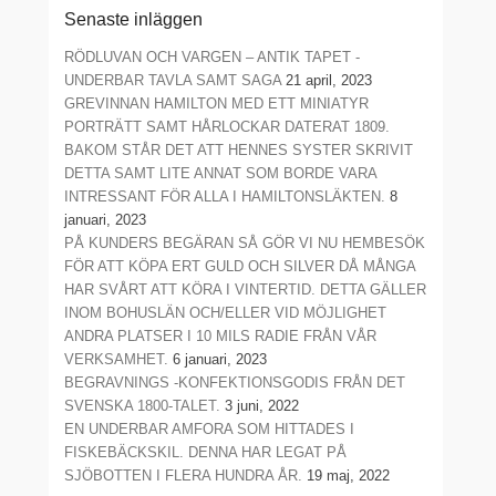
Senaste inläggen
RÖDLUVAN OCH VARGEN – ANTIK TAPET -
UNDERBAR TAVLA SAMT SAGA
21 april, 2023
GREVINNAN HAMILTON MED ETT MINIATYR
PORTRÄTT SAMT HÅRLOCKAR DATERAT 1809.
BAKOM STÅR DET ATT HENNES SYSTER SKRIVIT
DETTA SAMT LITE ANNAT SOM BORDE VARA
INTRESSANT FÖR ALLA I HAMILTONSLÄKTEN.
8
januari, 2023
PÅ KUNDERS BEGÄRAN SÅ GÖR VI NU HEMBESÖK
FÖR ATT KÖPA ERT GULD OCH SILVER DÅ MÅNGA
HAR SVÅRT ATT KÖRA I VINTERTID. DETTA GÄLLER
INOM BOHUSLÄN OCH/ELLER VID MÖJLIGHET
ANDRA PLATSER I 10 MILS RADIE FRÅN VÅR
VERKSAMHET.
6 januari, 2023
BEGRAVNINGS -KONFEKTIONSGODIS FRÅN DET
SVENSKA 1800-TALET.
3 juni, 2022
EN UNDERBAR AMFORA SOM HITTADES I
FISKEBÄCKSKIL. DENNA HAR LEGAT PÅ
SJÖBOTTEN I FLERA HUNDRA ÅR.
19 maj, 2022