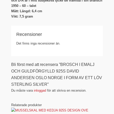
och D-A är i mitt subjektiva tycke de främsta i sin bransch
1950 – 60 – talet
Mått: Längd: 6,4 cm
Vikt: 7,5 gram
Recensioner
Det finns inga recensioner än.
Bli först med att recensera ”BROSCH I EMALJ
OCH GULDFÖRGYLLD 925S DAVID
ANDERSEN OSLO NORGE I FORM AV ETT LÖV
STERLING SILVER”
Du måste vara
inloggad
för att skriva en recension.
Relaterade produkter