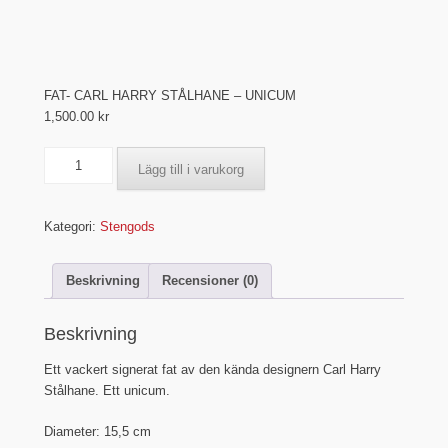
FAT- CARL HARRY STÅLHANE – UNICUM
1,500.00
kr
FAT-
Lägg till i varukorg
CARL
HARRY
STÅLHANE
Kategori:
Stengods
-
UNICUM
Beskrivning
Recensioner (0)
mängd
Beskrivning
Ett vackert signerat fat av den kända designern Carl Harry
Stålhane. Ett unicum.
Diameter: 15,5 cm