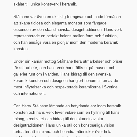
skålar till unika konstverk i keramik.
Stålhane var även en skicklig formgivare och hade förmågan
att skapa tidlösa och eleganta mönster som fångade
essensen av den skandinaviska designtraditionen. Hans verk
representerade en perfekt balans mellan form och funktion,
och han ansågs vara en pionjär inom den moderna keramik
konsten.
Under sin karriär mottog Stålhane flera utmärkelser och priser
för sitt arbete, och hans verk har ställts ut på museer och
gallerier runt om i världen. Hans bidrag till den svenska
keramik konsten och designen har gjort honom till en av de
mest inflytelserika och respekterade keramikerna i Sverige
och internationellt.
Carl Harry Stålhane lämnade en betydande arv inom keramik
konsten och hans verk lever vidare som en hyllning till hans
talang, kreativitet och bidrag till den skandinaviska
designtraditionen. Hans unika stil och konstnärliga vision
fortsätter att inspirera och beundra människor över hela