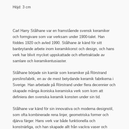
Höjd: 3 cm
Carl Harry Stålhane var en framstående svensk keramiker
och formgivare som var verksam under 1900-talet. Han
föddes 1920 och avled 1990. Stålhane är känd för sitt
banbrytande arbete inom keramikkonst och design, och hans
verk har blivit mycket uppskattade och eftertraktade av
samlare och keramikentusiaster.
Stålhane började sin karriär som keramiker på Rörstrand
porslinsfabrik, en av de mest betydande keramik fabrikerna i
Sverige. Han arbetade på Rörstrand under flera decennier och
skapade många ikoniska keramiska verk som kom att
definiera den svenska keramik konsten under sin tid.
Stålhane var känd för sin innovativa och moderna designstil,
som ofta kombinerade rena linjer, geometriska former och
djärva färger. Hans verk var både funktionella och
konstnärliga, och han skapade allt från vackra vaser och